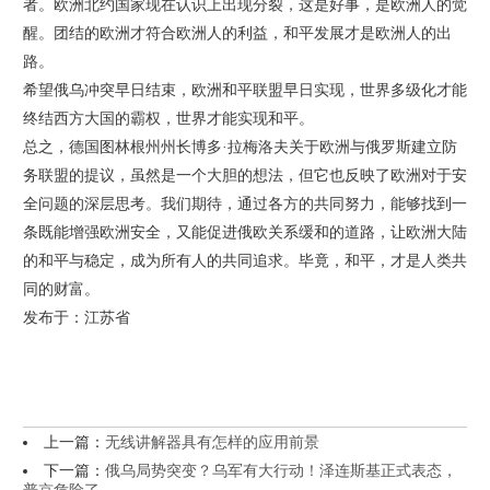
者。欧洲北约国家现在认识上出现分裂，这是好事，是欧洲人的觉
醒。团结的欧洲才符合欧洲人的利益，和平发展才是欧洲人的出
路。
希望俄乌冲突早日结束，欧洲和平联盟早日实现，世界多级化才能
终结西方大国的霸权，世界才能实现和平。
总之，德国图林根州州长博多·拉梅洛夫关于欧洲与俄罗斯建立防
务联盟的提议，虽然是一个大胆的想法，但它也反映了欧洲对于安
全问题的深层思考。我们期待，通过各方的共同努力，能够找到一
条既能增强欧洲安全，又能促进俄欧关系缓和的道路，让欧洲大陆
的和平与稳定，成为所有人的共同追求。毕竟，和平，才是人类共
同的财富。
发布于：江苏省
上一篇：
无线讲解器具有怎样的应用前景
下一篇：
俄乌局势突变？乌军有大行动！泽连斯基正式表态，