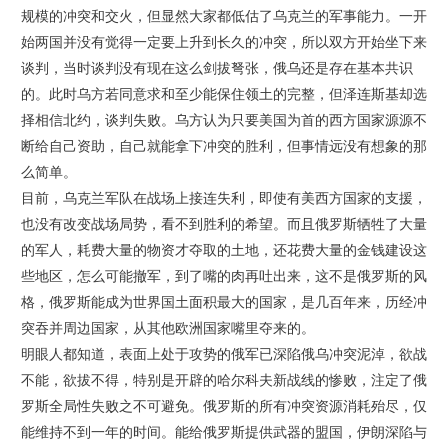
规模的冲突和交火，但显然大家都低估了乌克兰的军事能力。一开
始两国并没有觉得一定要上升到长久的冲突，所以双方开始坐下来
谈判，当时谈判没有现在这么剑拔弩张，俄乌还是存在基本共识
的。此时乌方若同意求和至少能保住领土的完整，但泽连斯基却选
择相信北约，谈判失败。乌方认为只要美国为首的西方国家源源不
断给自己资助，自己就能拿下冲突的胜利，但事情远没有想象的那
么简单。
目前，乌克兰军队在战场上接连失利，即使有美西方国家的支援，
也没有改变战场局势，看不到胜利的希望。而且俄罗斯牺牲了大量
的军人，耗费大量的物资才夺取的土地，还花费大量的金钱建设这
些地区，怎么可能撤军，到了嘴的肉再吐出来，这不是俄罗斯的风
格，俄罗斯能成为世界国土面积最大的国家，是几百年来，历经冲
突吞并周边国家，从其他欧洲国家嘴里夺来的。
明眼人都知道，表面上处于攻势的俄军已深陷俄乌冲突泥淖，欲战
不能，欲拔不得，特别是开辟的哈尔科夫新战线的惨败，注定了俄
罗斯全局性失败之不可避免。俄罗斯的所有冲突资源消耗殆尽，仅
能维持不到一年的时间。能给俄罗斯提供武器的盟国，伊朗深陷与