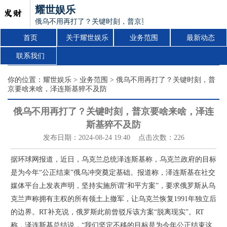
耀世娱乐
俄乌不用再打了？关键时刻，普京要啥来啥，泽连斯基猝不及
首页
关于耀世娱乐
业务范围
最新动态
联系我们
你的位置：
耀世娱乐
>
业务范围
> 俄乌不用再打了？关键时刻，普
京要啥来啥，泽连斯基猝不及防
俄乌不用再打了？关键时刻，普京要啥来啥，泽连
斯基猝不及防
发布日期：2024-08-24 19:40 点击次数：226
据环球网报道，近日，乌克兰总统泽连斯基称，乌克兰政府的目标
是为今年“公正结束”俄乌冲突奠定基础。报道称，泽连斯基在社交
媒体平台上发表声明，坚持实施所谓“和平方案”，要求俄罗斯从乌
克兰声称拥有主权的所有领土上撤军，让乌克兰恢复1991年独立后
的边界。RT补充说，俄罗斯此前曾驳斥该方案“脱离现实”。RT
称，泽连斯基总结说，“我们坚定不移的目标是为今年公正结束这