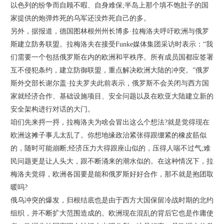
以色列的纷争而自顾不暇、自身难保;半岛上那个填不饱肚子的国
家提供的炮弹炸死的乌军还没炸死自己的多。
另外，据报道，德国图林根州州长博多·拉梅洛夫呼吁欧洲与俄罗
斯建立防务联盟。拉梅洛夫在接受Funke媒体集团采访时表示：“我
们需要一个包括俄罗斯在内的欧洲和平秩序。所有成员国都应签署
互不侵犯条约，建立防御联盟，重点解决欧洲大陆的冲突。”俄罗
斯外交部长谢尔盖·拉夫罗夫此前表示，俄罗斯不会关闭与西方国
家就经济合作、基础设施项目、安全问题以及在欧亚大陆建立新的
安全架构进行对话的大门。
咱们先来捋一捋，拉梅洛夫为啥会冒出这么个想法?就是觉得现在
欧洲这摊子事儿太乱了。你想地缘政治紧张得跟绷紧的橡皮筋似
的，随时可能崩断;经济压力大得跟座山似的，压得人喘不过气;难
民问题更是让人头大，跟不断涌来的潮水似的。在这种情况下，拉
梅洛夫觉得，欧洲各国要是能和俄罗斯好好合作，那不就是抱团取
暖吗?
俄乌冲突的爆发，归根结底也是由于西方大国保留冷战时期的北约
组织，并不断扩大范围造成的。欧洲现在混乱的背后它也是作庸使