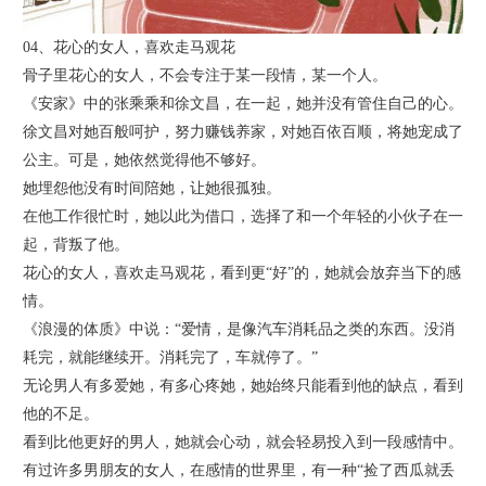
04、花心的女人，喜欢走马观花
骨子里花心的女人，不会专注于某一段情，某一个人。
《安家》中的张乘乘和徐文昌，在一起，她并没有管住自己的心。
徐文昌对她百般呵护，努力赚钱养家，对她百依百顺，将她宠成了
公主。可是，她依然觉得他不够好。
她埋怨他没有时间陪她，让她很孤独。
在他工作很忙时，她以此为借口，选择了和一个年轻的小伙子在一
起，背叛了他。
花心的女人，喜欢走马观花，看到更“好”的，她就会放弃当下的感
情。
《浪漫的体质》中说：“爱情，是像汽车消耗品之类的东西。没消
耗完，就能继续开。消耗完了，车就停了。”
无论男人有多爱她，有多心疼她，她始终只能看到他的缺点，看到
他的不足。
看到比他更好的男人，她就会心动，就会轻易投入到一段感情中。
有过许多男朋友的女人，在感情的世界里，有一种“捡了西瓜就丢